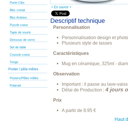
Porte-Clés
> En savoir +
Bloc cristal
Bloc Ardoise
Descriptif technique
Puzzle coeur
Personnalisation
Tapis de souris
Personnalisation design et phot
Dessous de verre
Plusieurs style de tasses
Set de table
Caractéristiques
Coussin coeur
Tongs
Mug en céramique, 325ml - diam
Poster / pêle-mêles
Observation
Posters/Pêles-mêles
Important : il passe au lave-vaiss
Polaroid
4 jours 
Délai de Production :
Prix
A partir de 8.95 €
Haut 