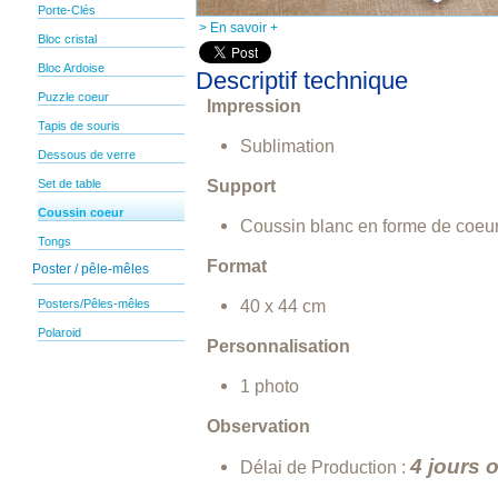
Porte-Clés
> En savoir +
Bloc cristal
Bloc Ardoise
Descriptif technique
Puzzle coeur
Impression
Tapis de souris
Sublimation
Dessous de verre
Support
Set de table
Coussin coeur
Coussin blanc en forme de coeu
Tongs
Format
Poster / pêle-mêles
40 x 44 cm
Posters/Pêles-mêles
Polaroid
Personnalisation
1 photo
Observation
4 jours 
Délai de Production :