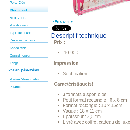
Porte-Clés
Bloc cristal
Bloc Ardoise
> En savoir +
Puzzle coeur
Tapis de souris
Descriptif technique
Dessous de verre
Prix :
Set de table
10.90 €
Coussin coeur
Impression
Tongs
Poster / pêle-mêles
Sublimation
Posters/Pêles-mêles
Caractéristique(s)
Polaroid
3 formats disponibles
Petit format rectangle : 6 x 8 cm
Format rectangle : 10 x 15cm
Vague : 18 x 11 cm
Épaisseur : 2,0 cm
Livré avec coffret cadeau de lux