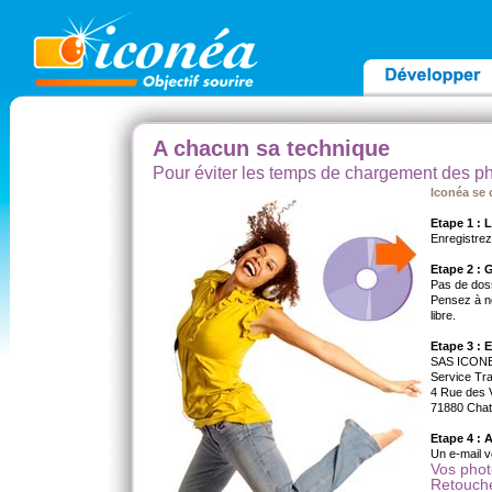
A chacun sa technique
Pour éviter les temps de chargement des p
Iconéa se 
Etape 1 : 
Enregistrez
Etape 2 : 
Pas de dos
Pensez à no
libre.
Etape 3 : 
SAS ICON
Service Tra
4 Rue des 
71880 Chat
Etape 4 : 
Un e-mail v
Vos phot
Retouche