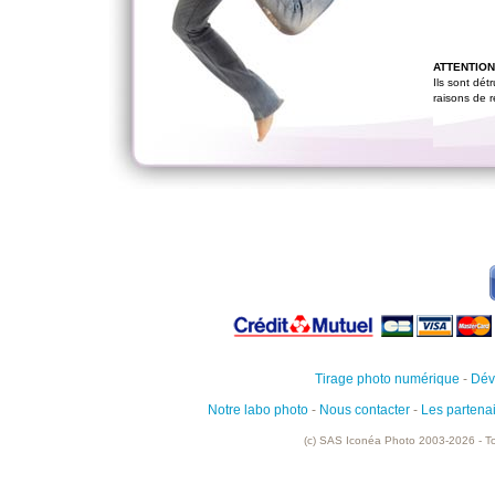
ATTENTION,
Ils sont dét
raisons de r
Tirage photo numérique
-
Dév
Notre labo photo
-
Nous contacter
-
Les partena
(c) SAS Iconéa Photo 2003-2026 - To